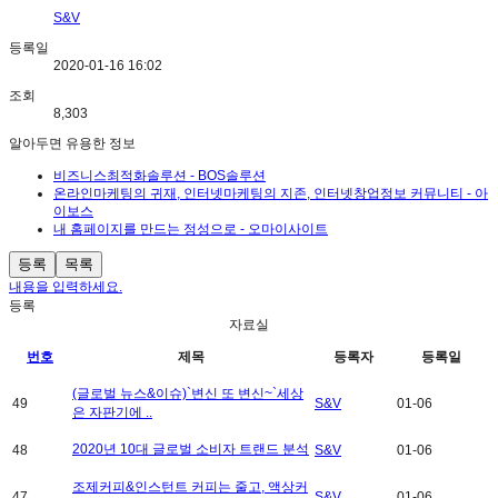
S&V
등록일
2020-01-16 16:02
조회
8,303
알아두면 유용한 정보
비즈니스최적화솔루션 - BOS솔루션
온라인마케팅의 귀재, 인터넷마케팅의 지존, 인터넷창업정보 커뮤니티 - 아
이보스
내 홈페이지를 만드는 정성으로 - 오마이사이트
등록
목록
내용을 입력하세요.
등록
자료실
번호
제목
등록자
등록일
(글로벌 뉴스&이슈)`변신 또 변신~`세상
49
S&V
01-06
은 자판기에 ..
2020년 10대 글로벌 소비자 트랜드 분석
48
S&V
01-06
조제커피&인스턴트 커피는 줄고, 액상커
47
S&V
01-06