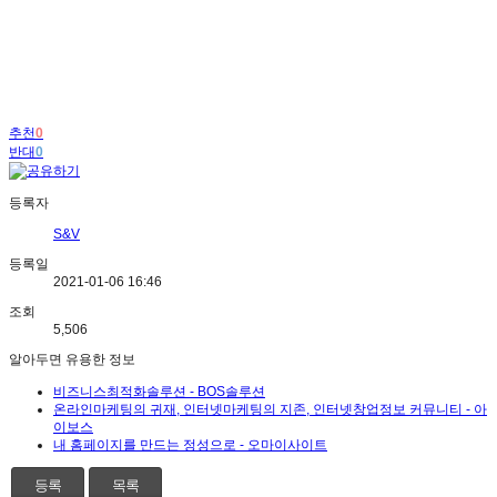
추천
0
반대
0
등록자
S&V
등록일
2021-01-06 16:46
조회
5,506
알아두면 유용한 정보
비즈니스최적화솔루션 - BOS솔루션
온라인마케팅의 귀재, 인터넷마케팅의 지존, 인터넷창업정보 커뮤니티 - 아
이보스
내 홈페이지를 만드는 정성으로 - 오마이사이트
등록
목록