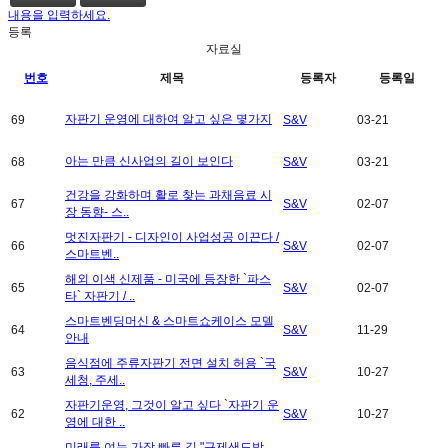
내용을 입력하세요.
등록
자료실
번호
제목
등록자
등록일
자판기 운영에 대하여 알고 싶은 몇가지
69
S&V
03-21
아는 만큼 신사업의 길이 보인다
68
S&V
03-21
건강을 강화하며 활로 찾는 과채음료 시
67
S&V
02-07
장 동향- 스..
멋진자판기 - 디자인이 사업성공 이끈다 /
66
S&V
02-07
스마트벤..
해외 이색 신제품 - 미국에 등장한 `파스
65
S&V
02-07
타` 자판기 / ..
스마트벤딩머신 & 스마트쇼케이스 모델
64
S&V
11-29
안내
음식점에 주류자판기 전면 설치 허용 `국
63
S&V
10-27
세청, 주세..
자판기운영, 그것이 알고 싶다 `자판기 운
62
S&V
10-27
영에 대한 ..
미래를 여는 가장 빠른 길 "규제샌드박