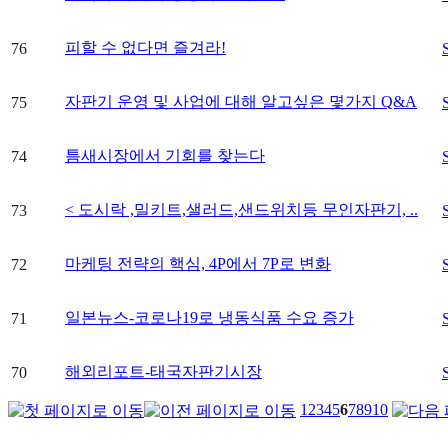
피할 수 없다면 즐겨라!
76
자판기 운영 및 사업에 대해 알고싶은 몇가지 Q&A
75
틈새시장에서 기회를 찾는다
74
< 도시락 ,밀키트,샐러드,샌드위치등 무인자판기, ..
73
마케팅 전략의 핵심, 4P에서 7P로 변화
72
일본뉴스-코로나19로 냉동식품 수요 증가
71
해외리포트-태국자판기시장
70
1
2
3
4
5
6
7
8
9
10