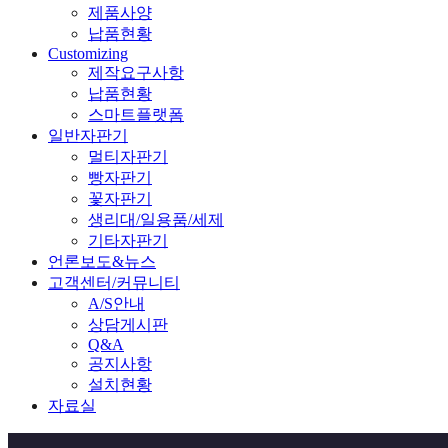
제품사양
납품현황
Customizing
제작요구사항
납품현황
스마트플랫폼
일반자판기
멀티자판기
빵자판기
꽃자판기
생리대/일용품/세제
기타자판기
언론보도&뉴스
고객센터/커뮤니티
A/S안내
상담게시판
Q&A
공지사항
설치현황
자료실