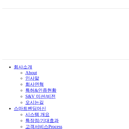
회사소개
About
인사말
회사연혁
특허&인증현황
S&V 미션/비전
오시는길
스마트벤딩머신
시스템 개요
특장점/기대효과
고객서비스Process