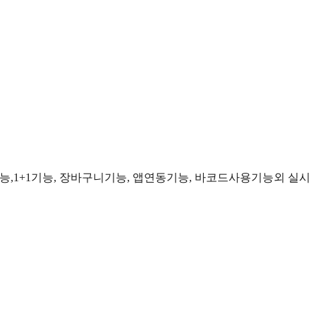
능
,1+1
기능
,
장바구니기능
,
앱연동기능,
바코드사용기능외
실시