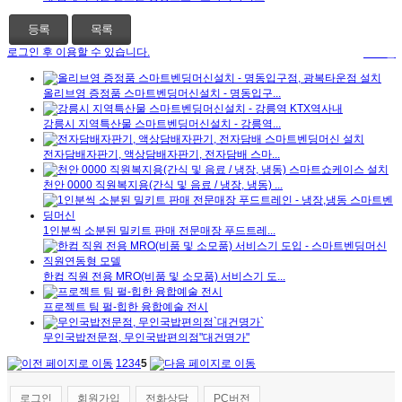
등록
목록
로그인 후 이용할 수 있습니다.
로그인
올리브영 증정품 스마트벤딩머신설치 - 명동입구...
강릉시 지역특산물 스마트벤딩머신설치 - 강릉역...
전자담배자판기, 액상담배자판기, 전자담배 스마...
천안 0000 직원복지용(간식 및 음료 / 냉장, 냉동) ...
1인분씩 소분된 밀키트 판매 전문매장 푸드트레...
한컴 직원 전용 MRO(비품 및 소모품) 서비스기 도...
프로젝트 팀 펄-힙한 융합예술 전시
무인국밥전문점, 무인국밥편의점"대건명가"
1
2
3
4
5
로그인
회원가입
전화상담
PC버전