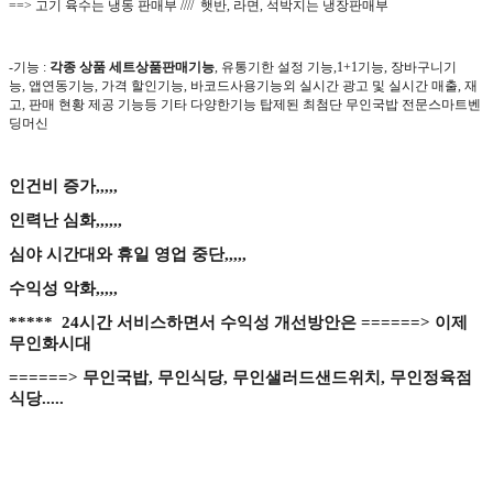
==> 고기 육수는 냉동 판매부 //// 햇반, 라면, 석박지는 냉장판매부
-
기능
:
각종 상품 세트상품판매기능
,
유통기한 설정 기능
,1+1
기능
,
장바구니기
능
,
앱연동기능, 가격 할인기능,
바코드사용기능외
실시간 광고 및 실시간 매출
,
재
고
,
판매 현황 제공 기능등 기타 다양한기능 탑제된 최첨단 무인국밥 전문스마트벤
딩머신
인건비 증가,,,,,
인력난 심화,,,,,,
심야 시간대와 휴일 영업 중단,,,,,
수익성 악화,,,,,
***** 24시간 서비스하면서 수익성 개선방안은 ======> 이제
무인화시대
======> 무인국밥, 무인식당, 무인샐러드샌드위치, 무인정육점
식당.....