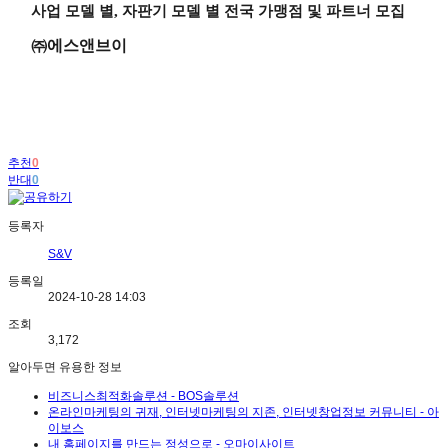
사업 모델 별
,
자판기 모델 별 전국 가맹점 및 파트너 모집
㈜
에스앤브이
추천
0
반대
0
등록자
S&V
등록일
2024-10-28 14:03
조회
3,172
알아두면 유용한 정보
비즈니스최적화솔루션 - BOS솔루션
온라인마케팅의 귀재, 인터넷마케팅의 지존, 인터넷창업정보 커뮤니티 - 아
이보스
내 홈페이지를 만드는 정성으로 - 오마이사이트