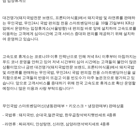
업 입장휴게소
대건명가(돼지국밥전문 브랜드, 프론티어식품)에서 돼지국밥 및 라면류를 판매하
는 무인국밥, 무인24시 국밥 편의점 전용 스마트벤딩머신을 10월 25일부터 KR산
업에서 운영하는 입장휴게소(서울방향) 내 편의점 바로 앞에 설치하여 고속도로를
이용하는 고객에게 심야시간에 고객
서비스 증대와 편의를 제공하기 위해
설치하
여 운영하고 있습니다
.
고속도로 휴게소는 코로나19 이후 인력난으로 인해 저녁 8시 이후부터 아침까지는
푸드 코너 운영을 안하고 있어 저녁 시간부터 심야 시간에는 고객들의 불만이 많은
상황이었으나 금번
대건명가(돼지국밥전문 브랜드, 프론티어식품)에서 돼지국밥
및 라면류를 판매하는 무인국밥, 무인24시 국밥 편의점 전용 스마트벤딩머신을
설
치함으로써 고객들의 반응이 뜨겁고 이용 빈도수가 아주 높은것으로 평가되고 있
습니다. 앞으로 고객서비스를 증대하기 위해 전국 고속도로 휴게소로 확산 운영할
예정이니
많은 이용과 사랑 부탁드립니다
^^
무인국밥 스마트벤딩머신(냉동판매부 + 키오스크 + 냉장판매부) 판매상품
- 국밥류 : 돼지국반, 순대국,얼큰국밥, 한우곱창석박지햇반세트 4종류
- 라면류 : 짜파게티, 안성탕면, 신라면, 삼양라면석박지세트 4종류