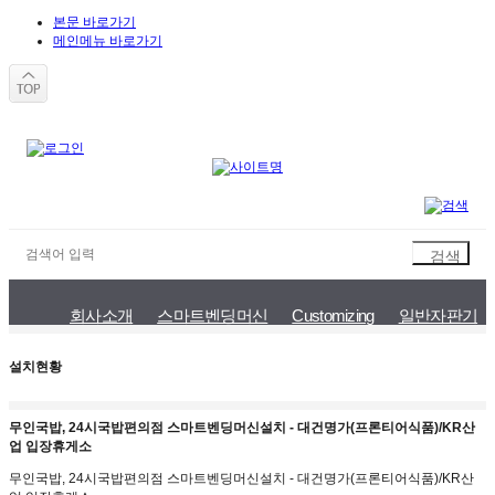
본문 바로가기
메인메뉴 바로가기
회사소개
스마트벤딩머신
Customizing
일반자판기
A/S안내
상담게시판
Q&A
공지사항
설치현황
설치현황
무인국밥, 24시국밥편의점 스마트벤딩머신설치 - 대건명가(프론티어식품)/KR산
업 입장휴게소
무인국밥, 24시국밥편의점 스마트벤딩머신설치 - 대건명가(프론티어식품)/KR산