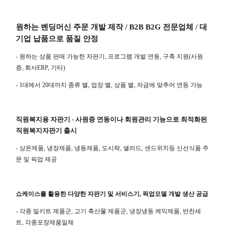
원하는 벤딩머신 주문 개발 제작
/ B2B B2G
전문업체
/
대
기업 납품으로 품질 안정
-
원하는 상품 판매 가능한 자판기
,
프로그램 개발 연동
,
구축 지원
(
사원
증
,
회사
ERP,
기타
)
- 1
대에서
20
대까지 종류 별
,
업장 별
,
상품 별
,
자금에 맞추어 연동 가능
직원복지용 자판기 - 사원증 연동이나 회원관리 기능으로 최적화된
직원복지자판기 출시
- 상온제품, 냉장제품, 냉동제품, 도시락, 샐러드, 샌드위치등 신선식품 주
문 및 픽업 제공
쇼케이스를 활용한 다양한 자판기 및 서비스기
,
픽업모델 개발 생산 공급
- 각종 밀키트 제품군
,
고기 축산물 제품군
,
냉장냉동 케익제품
,
반찬세
트
,
각종포장제품일체