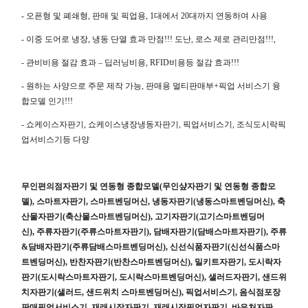
-
오픈형 및 폐쇄형
,
판매 및 픽업용
, 1
대에서
20
대까지 연동하여 사용
- 이중 도어로 냉장
,
냉동 단열 효과 만점
!!!
도난
,
로스 제로 관리만점
!!!,
- 관비비용 절감 효과
–
딥러닝비용
, RFID
비용등 절감 효과
!!!
-
원하는 사양으로 주문 제작 가능
,
판매용 멀티판매부
+
픽업 서비스기 융
합모델 인기
!!!
-
쇼케이스자판기
,
쇼케이스냉장냉동자판기
,
픽업서비스기
,
조식도시락픽
업서비스기등 다양
무인편의점자판기 및 연동형 종합모델
(
무인샾자판기 및 연동형 종합모
델
),
스마트자판기
,
스마트벤딩머신
,
냉동자판기
(
냉동스마트벤딩머신
),
축
산물자판기
(
축산물스마트벤딩머신
),
고기자판기
(
고기스마트벤딩머
신
),
주류자판기
(
주류스마트자판기
),
담배자판기
(
담배스마트자판기
),
주류
&
담배자판기
(
주류담배스마트벤딩머신
),
신선식품자판기
(
신선식품스마
트벤딩머신
),
반찬자판기
(
반찬스마트벤딩머신
),
밀키트자판기
,
도시락자
판기
(
도시락스마트자판기
,
도시락스마트벤딩머신
),
샐러드자판기
,
샌드위
치자판기
(
샐러드
,
샌드위치 스마트벤딩머신
),
픽업서비스기
,
음식점포장
판매픽업서비스기
,
재래시장자판기
,
재래시장픽업자판기
,
바우처자판