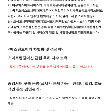
기
,
바우처스마트서비스기
,
아파트커뮤니티용자판기
,
공유오피스자판
기
,
공유오피스도시락자판기
,
주거지역입주민편의제공조식도시락
,
샐러드
자판기
(
주거지역 입주민 편의제공 도시락
,
샐러드제공 스마트벤딩머
신
),
조식도시락픽업자판기
(
조식도시락픽업스마트서비스기
),
각종 자판
기개발제조주문생산전문업체
(
각종 스마트벤딩머신개발제조주문생산제
작
),
원하는 자판기 및 서비스기 개발 및 사업컨설팅도 지원해드립니다
.
<
에스앤브이의 차별화 및 경쟁력
>
스마트벤딩머신 관련 특허 다수 보유
-
유사제품 생산
,
판매
,
운영할 경우 법적 제재를 받을 수 있습니다
.
중앙서버 구축 운영
(
실시간 관제 가능
–
관리비 절감
,
효율
적인 운영 경영관리
)
-
심플한
UI,UX
제공
,
전용
APP
및 다양한 이벤트 행사 판촉등 각종 기능
제공