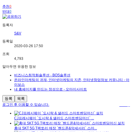
추천
0
반대
0
등록자
S&V
등록일
2020-03-26 17:50
조회
4,793
알아두면 유용한 정보
비즈니스최적화솔루션 - BOS솔루션
온라인마케팅의 귀재, 인터넷마케팅의 지존, 인터넷창업정보 커뮤니티 - 아
이보스
내 홈페이지를 만드는 정성으로 - 오마이사이트
등록
목록
로그인 후 이용할 수 있습니다.
로그인
CJ프레시웨이 `도시락 & 샐러드 스마트벤딩머신` ...
홍대 SKT 5G T팩토리 매장 `핸드폰&악세서리` 스마...