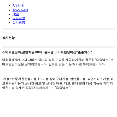
A/S안내
상담게시판
Q&A
공지사항
설치현황
설치현황
스마트벤딩머신(방화동 000) / 풀무원 스마트밴딩머신"출출박스"
방화동 000에 고객 서비스 증대와 직원 편의를 제공하기위해 풀무원"출출박스"
스
마
트벤딩머신을 설치하였습니다
.
앞으로 많은 이용과 사랑 부탁드립니다
^^
-
기능
:
유통기한설정기능
,1+1
기능
,
장바구니기능
,
앱연동기능, 픽업서비스기능,
바
코드사용기능외
실시간 광고 및 실시간 매출
,
재고
,
판매 현황 제공 기능등 기타 다
양한기능 탑제된 최첨단 스마트자판기"출출박스"